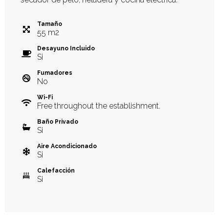
Tamaño
55
m
2
Desayuno Incluido
Si
Fumadores
No
Wi-Fi
Free throughout the establishment.
Baño Privado
Si
Aire Acondicionado
Si
Calefacción
Si