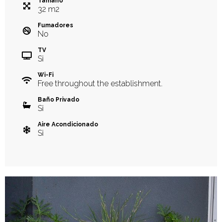
Tamaño
32
m
2
Fumadores
No
TV
Si
Wi-Fi
Free throughout the establishment.
Baño Privado
Si
Aire Acondicionado
Si