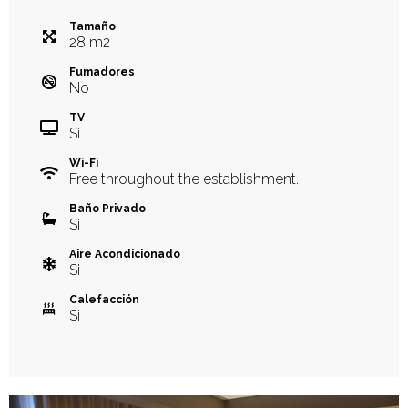
Tamaño
28
m
2
Fumadores
No
TV
Si
Wi-Fi
Free throughout the establishment.
Baño Privado
Si
Aire Acondicionado
Si
Calefacción
Si