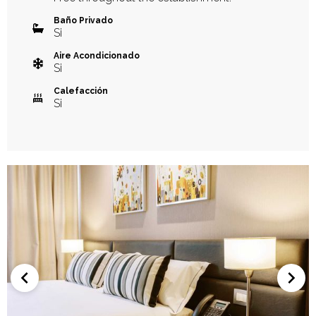
Baño Privado
Si
Aire Acondicionado
Si
Calefacción
Si