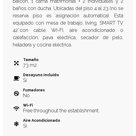
balcón, 1 cama matrimonial + 2 individuales y 2
baños con ducha. Ubicadas del piso 4 al 23 (no se
reserva piso es asignación automática). Está
equipado con mesa de trabajo, living, SMART TV
42´´con cable, WI-FI, aire acondicionado o
calefacción, pava eléctrica, secador de pelo,
heladera y cocina eléctrica.
Tamaño
73
m
2
Desayuno Incluido
Si
Fumadores
No
Wi-Fi
Free throughout the establishment.
Aire Acondicionado
Si