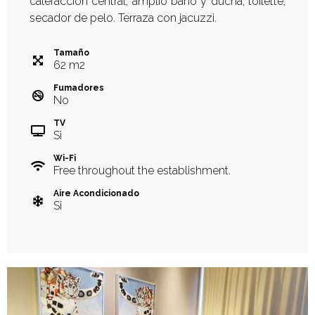
calefacción central, amplio baño y ducha, toilette,
secador de pelo. Terraza con jacuzzi.
Tamaño
62
m
2
Fumadores
No
TV
Si
Wi-Fi
Free throughout the establishment.
Aire Acondicionado
Si