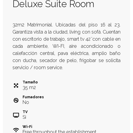
Deluxe Suite Room
32m2 Matrimonial. Ubicadas del piso 16 al 23.
Garantiza vista a la ciudad, living con sofá. Cuentan
con escritorio de trabajo, smart tv 42´´con cable en
cada ambiente, WI-FI, aire acondicionado o
calefacción central, pava eléctrica, amplio baño
con ducha, secador de pelo, frigobar se solicita
servicio / room service.
Tamaño
35
m
2
Fumadores
No
TV
Si
Wi-Fi
Free throughout the establishment.